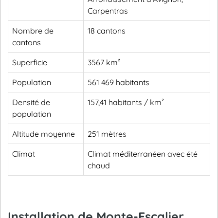
Carpentras
Nombre de
18 cantons
cantons
Superficie
3567 km²
Population
561 469 habitants
Densité de
157,41 habitants / km²
population
Altitude moyenne
251 mètres
Climat
Climat méditerranéen avec été
chaud
Installation de Monte-Escalier