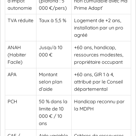
d’impôt
(plafond : 5
non cumulable avec Ma
autonomie
000 €/pers)
Prime Adapt’
TVA réduite
Taux à 5,5 %
Logement de +2 ans,
installation par un pro
agréé
ANAH
Jusqu’à 10
+60 ans, handicap,
(Habiter
000 €
ressources modestes,
Facile)
propriétaire occupant
APA
Montant
+60 ans, GIR 1 à 4,
selon plan
attribué par le Conseil
d’aide
départemental
PCH
50 % dans la
Handicap reconnu par
limite de 10
la MDPH
000 € / 10
ans
CAF /
Aide variable
Critères de ressources,