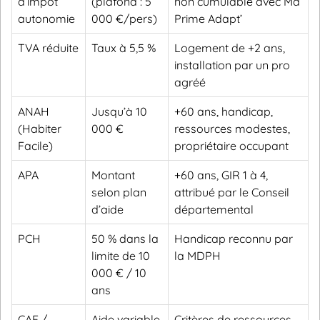
d’impôt
(plafond : 5
non cumulable avec Ma
autonomie
000 €/pers)
Prime Adapt’
TVA réduite
Taux à 5,5 %
Logement de +2 ans,
installation par un pro
agréé
ANAH
Jusqu’à 10
+60 ans, handicap,
(Habiter
000 €
ressources modestes,
Facile)
propriétaire occupant
APA
Montant
+60 ans, GIR 1 à 4,
selon plan
attribué par le Conseil
d’aide
départemental
PCH
50 % dans la
Handicap reconnu par
limite de 10
la MDPH
000 € / 10
ans
CAF /
Aide variable
Critères de ressources,