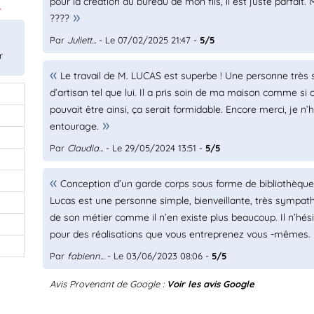
pour la création du bureau de mon fils, il est juste parfai
.
????
Par
Juliett...
- Le 07/02/2025 21:47 -
5/5
r
Le travail de M. LUCAS est superbe ! Une personne très s
d’artisan tel que lui. Il a pris soin de ma maison comme si ce
pouvait être ainsi, ça serait formidable. Encore merci, je n
entourage.
Par
Claudia...
- Le 29/05/2024 13:51 -
5/5
Conception d’un garde corps sous forme de bibliothèque l
Lucas est une personne simple, bienveillante, très sympath
de son métier comme il n’en existe plus beaucoup. Il n’hé
pour des réalisations que vous entreprenez vous -même
Par
fabienn...
- Le 03/06/2023 08:06 -
5/5
Avis Provenant de Google :
Voir les avis Google