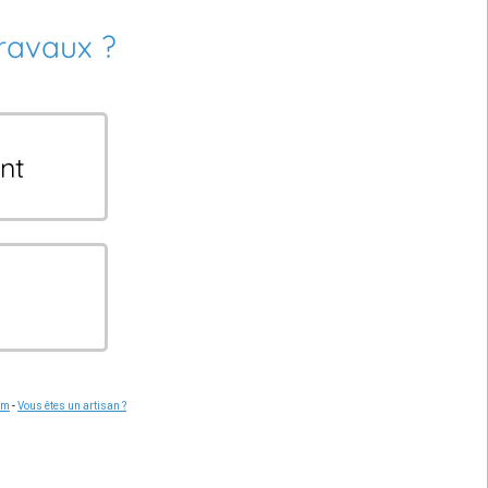
travaux ?
nt
om
-
Vous êtes un artisan ?