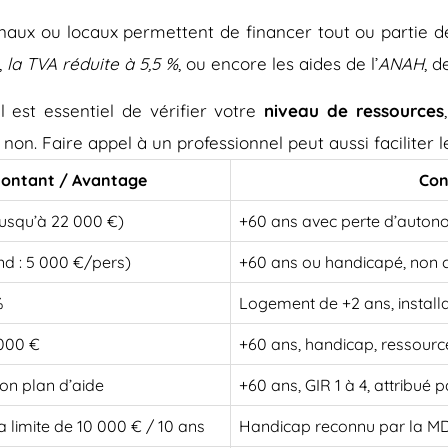
onaux ou locaux permettent de financer tout ou partie d
,
la TVA réduite à 5,5 %
, ou encore les aides de l’
ANAH
, d
 est essentiel de vérifier votre
niveau de ressources
 non. Faire appel à un professionnel peut aussi faciliter
ontant / Avantage
Con
jusqu’à 22 000 €)
+60 ans avec perte d’auton
nd : 5 000 €/pers)
+60 ans ou handicapé, non 
%
Logement de +2 ans, install
 000 €
+60 ans, handicap, ressourc
on plan d’aide
+60 ans, GIR 1 à 4, attribué
a limite de 10 000 € / 10 ans
Handicap reconnu par la 