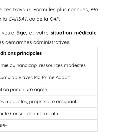
e ces travaux. Parmi les plus connues,
Ma
e la
CARSAT
, ou de la
CAF
.
, votre
âge
, et votre
situation médicale
.
 les démarches administratives.
ditions principales
omie ou handicap, ressources modestes
cumulable avec Ma Prime Adapt’
ation par un pro agréé
es modestes, propriétaire occupant
 par le Conseil départemental
MDPH