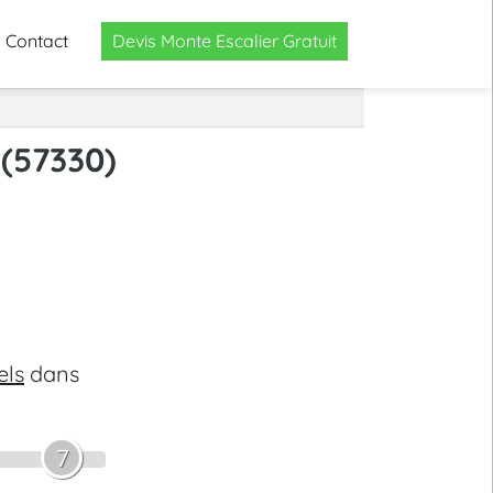
Contact
Devis Monte Escalier Gratuit
 (57330)
els
dans
7