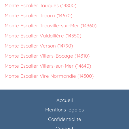
Monte Escalier Touques (14800)
Monte Escalier Troarn (14670)
Monte Escalier Trouville-sur-Mer (14360)
Monte Escalier Valdallière (14350)
Monte Escalier Verson (14790)
Monte Escalier Villers-Bocage (14310)
Monte Escalier Villers-sur-Mer (14640)
Monte Escalier Vire Normandie (14500)
Accueil
Mentions légales
Confidentialité
Contact