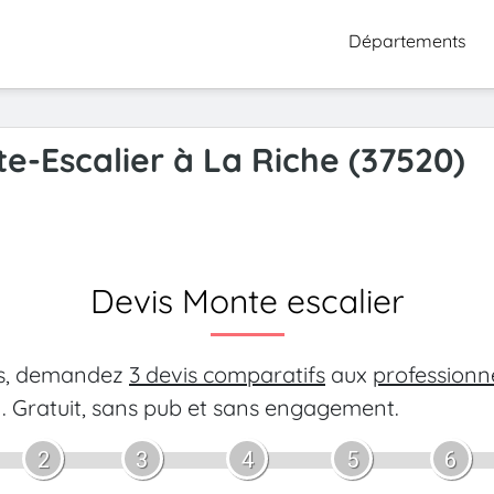
Départements
te-Escalier à La Riche (37520)
Devis Monte escalier
es, demandez
3 devis comparatifs
aux
professionn
.
Gratuit, sans pub et sans engagement.
2
3
4
5
6