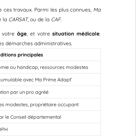
e ces travaux. Parmi les plus connues,
Ma
e la
CARSAT
, ou de la
CAF
.
, votre
âge
, et votre
situation médicale
.
 les démarches administratives.
ditions principales
omie ou handicap, ressources modestes
cumulable avec Ma Prime Adapt’
ation par un pro agréé
es modestes, propriétaire occupant
 par le Conseil départemental
MDPH