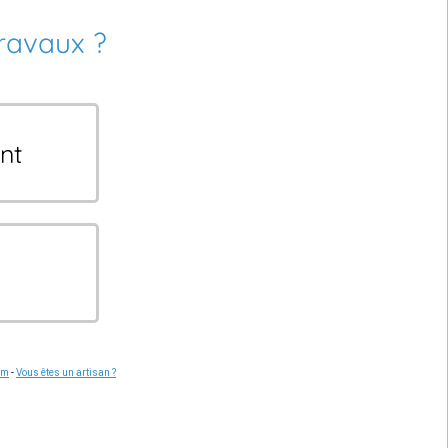
travaux ?
nt
om
-
Vous êtes un artisan ?