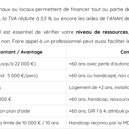
onaux ou locaux permettent de financer tout ou partie d
,
la TVA réduite à 5,5 %
, ou encore les aides de l’
ANAH
, d
 est essentiel de vérifier votre
niveau de ressources
 non. Faire appel à un professionnel peut aussi faciliter
ontant / Avantage
Con
jusqu’à 22 000 €)
+60 ans avec perte d’auton
nd : 5 000 €/pers)
+60 ans ou handicapé, non 
%
Logement de +2 ans, install
 000 €
+60 ans, handicap, ressourc
on plan d’aide
+60 ans, GIR 1 à 4, attribué
a limite de 10 000 € / 10 ans
Handicap reconnu par la 