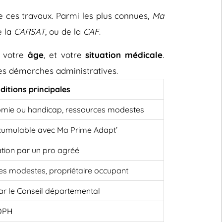
e ces travaux. Parmi les plus connues,
Ma
e la
CARSAT
, ou de la
CAF
.
, votre
âge
, et votre
situation médicale
.
 les démarches administratives.
ditions principales
omie ou handicap, ressources modestes
cumulable avec Ma Prime Adapt’
ation par un pro agréé
es modestes, propriétaire occupant
 par le Conseil départemental
MDPH