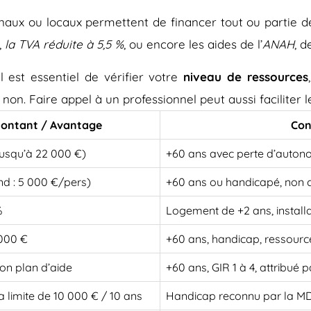
onaux ou locaux permettent de financer tout ou partie d
,
la TVA réduite à 5,5 %
, ou encore les aides de l’
ANAH
, d
 est essentiel de vérifier votre
niveau de ressources
 non. Faire appel à un professionnel peut aussi faciliter
ontant / Avantage
Con
jusqu’à 22 000 €)
+60 ans avec perte d’auton
nd : 5 000 €/pers)
+60 ans ou handicapé, non 
%
Logement de +2 ans, install
 000 €
+60 ans, handicap, ressourc
on plan d’aide
+60 ans, GIR 1 à 4, attribué
a limite de 10 000 € / 10 ans
Handicap reconnu par la 