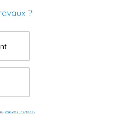
travaux ?
nt
om
-
Vous êtes un artisan ?