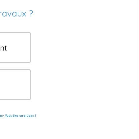
travaux ?
nt
om
-
Vous êtes un artisan ?