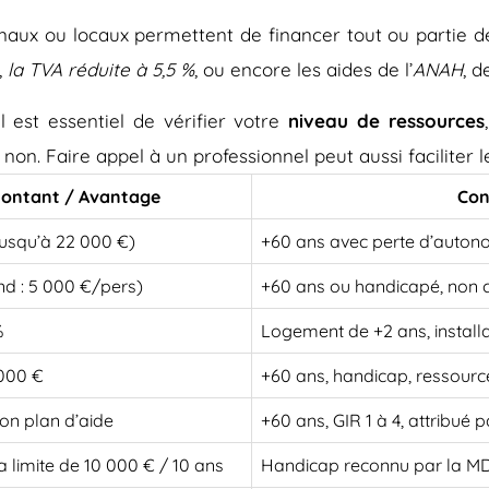
onaux ou locaux permettent de financer tout ou partie d
,
la TVA réduite à 5,5 %
, ou encore les aides de l’
ANAH
, d
 est essentiel de vérifier votre
niveau de ressources
 non. Faire appel à un professionnel peut aussi faciliter
ontant / Avantage
Con
jusqu’à 22 000 €)
+60 ans avec perte d’auton
nd : 5 000 €/pers)
+60 ans ou handicapé, non 
%
Logement de +2 ans, install
 000 €
+60 ans, handicap, ressourc
on plan d’aide
+60 ans, GIR 1 à 4, attribué
a limite de 10 000 € / 10 ans
Handicap reconnu par la 