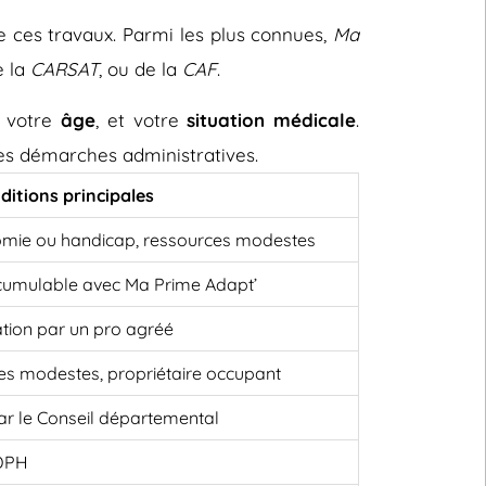
e ces travaux. Parmi les plus connues,
Ma
e la
CARSAT
, ou de la
CAF
.
, votre
âge
, et votre
situation médicale
.
 les démarches administratives.
ditions principales
omie ou handicap, ressources modestes
cumulable avec Ma Prime Adapt’
ation par un pro agréé
es modestes, propriétaire occupant
 par le Conseil départemental
MDPH