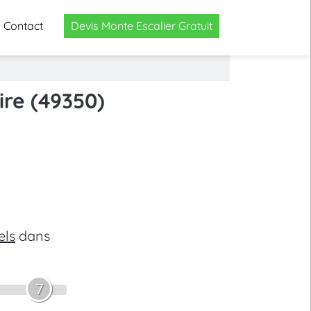
Contact
Devis Monte Escalier Gratuit
ire (49350)
els
dans
7