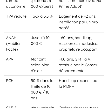
d’impôt
(plafond : 5
non cumulable avec Ma
autonomie
000 €/pers)
Prime Adapt’
TVA réduite
Taux à 5,5 %
Logement de +2 ans,
installation par un pro
agréé
ANAH
Jusqu’à 10
+60 ans, handicap,
(Habiter
000 €
ressources modestes,
Facile)
propriétaire occupant
APA
Montant
+60 ans, GIR 1 à 4,
selon plan
attribué par le Conseil
d’aide
départemental
PCH
50 % dans la
Handicap reconnu par
limite de 10
la MDPH
000 € / 10
ans
CAF /
Aide variable
Critères de ressources,