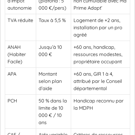
d’impôt
(plafond : 5
non cumulable avec Ma
autonomie
000 €/pers)
Prime Adapt’
TVA réduite
Taux à 5,5 %
Logement de +2 ans,
installation par un pro
agréé
ANAH
Jusqu’à 10
+60 ans, handicap,
(Habiter
000 €
ressources modestes,
Facile)
propriétaire occupant
APA
Montant
+60 ans, GIR 1 à 4,
selon plan
attribué par le Conseil
d’aide
départemental
PCH
50 % dans la
Handicap reconnu par
limite de 10
la MDPH
000 € / 10
ans
CAF /
Aide variable
Critères de ressources,