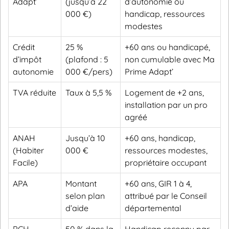
Adapt’
(jusqu’à 22
d’autonomie ou
000 €)
handicap, ressources
modestes
Crédit
25 %
+60 ans ou handicapé,
d’impôt
(plafond : 5
non cumulable avec Ma
autonomie
000 €/pers)
Prime Adapt’
TVA réduite
Taux à 5,5 %
Logement de +2 ans,
installation par un pro
agréé
ANAH
Jusqu’à 10
+60 ans, handicap,
(Habiter
000 €
ressources modestes,
Facile)
propriétaire occupant
APA
Montant
+60 ans, GIR 1 à 4,
selon plan
attribué par le Conseil
d’aide
départemental