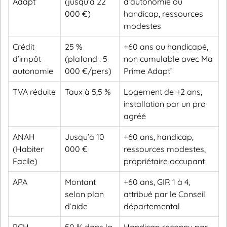
Adapt’
(jusqu’à 22
d’autonomie ou
000 €)
handicap, ressources
modestes
Crédit
25 %
+60 ans ou handicapé,
d’impôt
(plafond : 5
non cumulable avec Ma
autonomie
000 €/pers)
Prime Adapt’
TVA réduite
Taux à 5,5 %
Logement de +2 ans,
installation par un pro
agréé
ANAH
Jusqu’à 10
+60 ans, handicap,
(Habiter
000 €
ressources modestes,
Facile)
propriétaire occupant
APA
Montant
+60 ans, GIR 1 à 4,
selon plan
attribué par le Conseil
d’aide
départemental