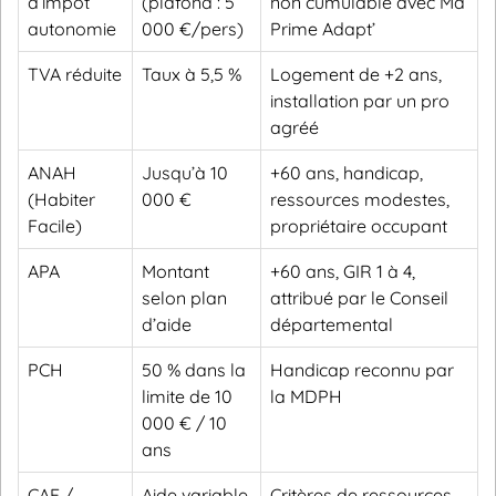
d’impôt
(plafond : 5
non cumulable avec Ma
autonomie
000 €/pers)
Prime Adapt’
TVA réduite
Taux à 5,5 %
Logement de +2 ans,
installation par un pro
agréé
ANAH
Jusqu’à 10
+60 ans, handicap,
(Habiter
000 €
ressources modestes,
Facile)
propriétaire occupant
APA
Montant
+60 ans, GIR 1 à 4,
selon plan
attribué par le Conseil
d’aide
départemental
PCH
50 % dans la
Handicap reconnu par
limite de 10
la MDPH
000 € / 10
ans
CAF /
Aide variable
Critères de ressources,