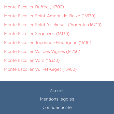
Monte Escalier Ruffec (16700)
Monte Escalier Saint-Amant-de-Boixe (16330)
Monte Escalier Saint-Yrieix-sur-Charente (16710)
Monte Escalier Segonzac (16130)
Monte Escalier Taponnat-Fleurignac (16110)
Monte Escalier Val des Vignes (16250)
Monte Escalier Vars (16330)
Monte Escalier Vuil-et-Giget (16400)
Accueil
Mentions légales
Confidentialité