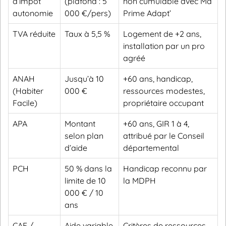
d’impôt
(plafond : 5
non cumulable avec Ma
autonomie
000 €/pers)
Prime Adapt’
TVA réduite
Taux à 5,5 %
Logement de +2 ans,
installation par un pro
agréé
ANAH
Jusqu’à 10
+60 ans, handicap,
(Habiter
000 €
ressources modestes,
Facile)
propriétaire occupant
APA
Montant
+60 ans, GIR 1 à 4,
selon plan
attribué par le Conseil
d’aide
départemental
PCH
50 % dans la
Handicap reconnu par
limite de 10
la MDPH
000 € / 10
ans
CAF /
Aide variable
Critères de ressources,