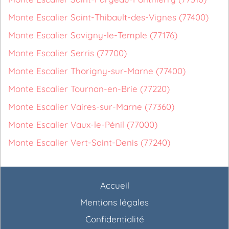
Monte Escalier Saint-Thibault-des-Vignes (77400)
Monte Escalier Savigny-le-Temple (77176)
Monte Escalier Serris (77700)
Monte Escalier Thorigny-sur-Marne (77400)
Monte Escalier Tournan-en-Brie (77220)
Monte Escalier Vaires-sur-Marne (77360)
Monte Escalier Vaux-le-Pénil (77000)
Monte Escalier Vert-Saint-Denis (77240)
Accueil
Mentions légales
Confidentialité