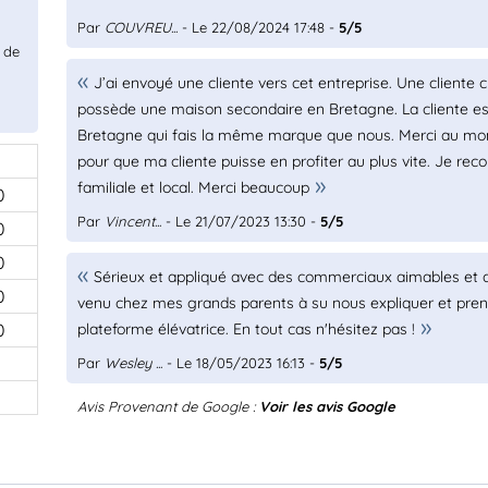
Par
COUVREU...
- Le 22/08/2024 17:48 -
5/5
 de
J’ai envoyé une cliente vers cet entreprise. Une cliente 
possède une maison secondaire en Bretagne. La cliente est 
Bretagne qui fais la même marque que nous. Merci au monte
pour que ma cliente puisse en profiter au plus vite. Je r
familiale et local. Merci beaucoup
0
Par
Vincent...
- Le 21/07/2023 13:30 -
5/5
0
0
Sérieux et appliqué avec des commerciaux aimables et q
0
venu chez mes grands parents à su nous expliquer et prendre
0
plateforme élévatrice. En tout cas n'hésitez pas !
Par
Wesley ...
- Le 18/05/2023 16:13 -
5/5
Avis Provenant de Google :
Voir les avis Google