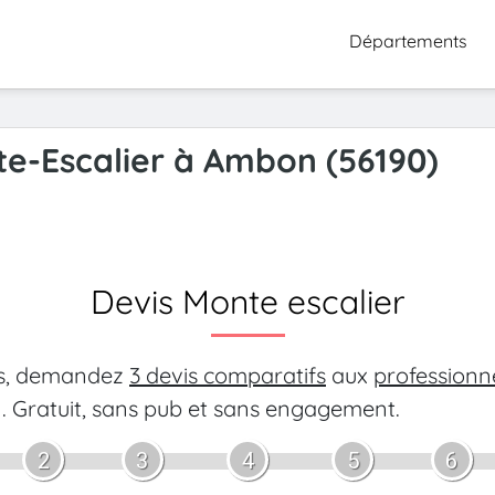
Départements
te-Escalier à Ambon (56190)
Devis Monte escalier
es, demandez
3 devis comparatifs
aux
professionn
.
Gratuit, sans pub et sans engagement.
2
3
4
5
6