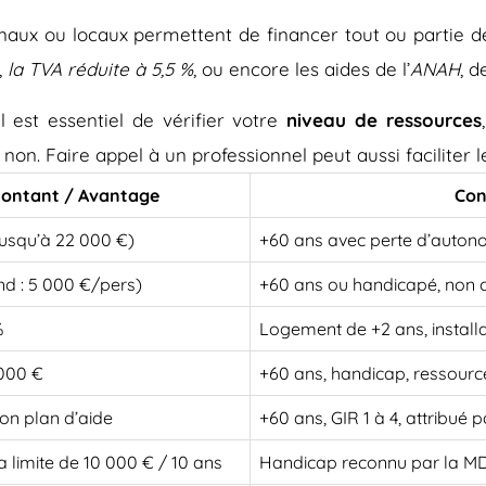
onaux ou locaux permettent de financer tout ou partie d
,
la TVA réduite à 5,5 %
, ou encore les aides de l’
ANAH
, d
 est essentiel de vérifier votre
niveau de ressources
 non. Faire appel à un professionnel peut aussi faciliter
ontant / Avantage
Con
jusqu’à 22 000 €)
+60 ans avec perte d’auton
nd : 5 000 €/pers)
+60 ans ou handicapé, non 
%
Logement de +2 ans, install
 000 €
+60 ans, handicap, ressourc
on plan d’aide
+60 ans, GIR 1 à 4, attribué
a limite de 10 000 € / 10 ans
Handicap reconnu par la 