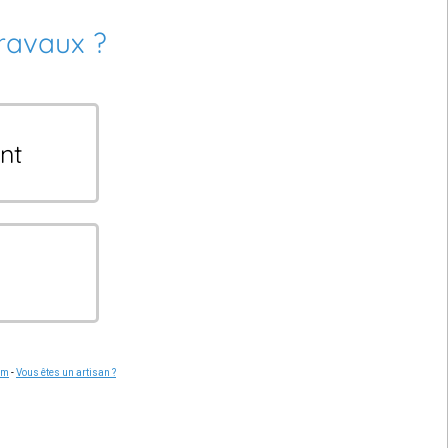
travaux ?
nt
om
-
Vous êtes un artisan ?