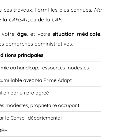
e ces travaux. Parmi les plus connues,
Ma
e la
CARSAT
, ou de la
CAF
.
, votre
âge
, et votre
situation médicale
.
 les démarches administratives.
ditions principales
omie ou handicap, ressources modestes
cumulable avec Ma Prime Adapt’
ation par un pro agréé
es modestes, propriétaire occupant
 par le Conseil départemental
MDPH