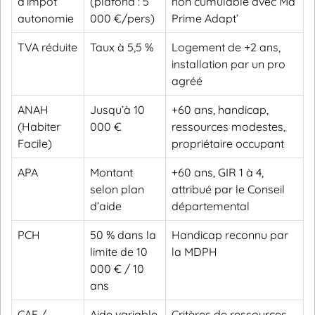
d’impôt
(plafond : 5
non cumulable avec Ma
autonomie
000 €/pers)
Prime Adapt’
TVA réduite
Taux à 5,5 %
Logement de +2 ans,
installation par un pro
agréé
ANAH
Jusqu’à 10
+60 ans, handicap,
(Habiter
000 €
ressources modestes,
Facile)
propriétaire occupant
APA
Montant
+60 ans, GIR 1 à 4,
selon plan
attribué par le Conseil
d’aide
départemental
PCH
50 % dans la
Handicap reconnu par
limite de 10
la MDPH
000 € / 10
ans
CAF /
Aide variable
Critères de ressources,