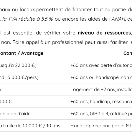
onaux ou locaux permettent de financer tout ou partie d
,
la TVA réduite à 5,5 %
, ou encore les aides de l’
ANAH
, d
 est essentiel de vérifier votre
niveau de ressources
 non. Faire appel à un professionnel peut aussi faciliter
ontant / Avantage
Con
jusqu’à 22 000 €)
+60 ans avec perte d’auton
nd : 5 000 €/pers)
+60 ans ou handicapé, non 
%
Logement de +2 ans, install
 000 €
+60 ans, handicap, ressourc
on plan d’aide
+60 ans, GIR 1 à 4, attribué
a limite de 10 000 € / 10 ans
Handicap reconnu par la 