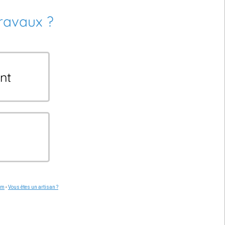
travaux ?
nt
om
-
Vous êtes un artisan ?