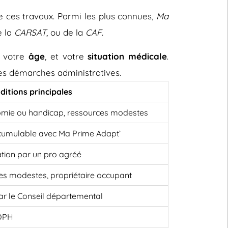
e ces travaux. Parmi les plus connues,
Ma
e la
CARSAT
, ou de la
CAF
.
, votre
âge
, et votre
situation médicale
.
 les démarches administratives.
ditions principales
omie ou handicap, ressources modestes
cumulable avec Ma Prime Adapt’
ation par un pro agréé
es modestes, propriétaire occupant
 par le Conseil départemental
MDPH