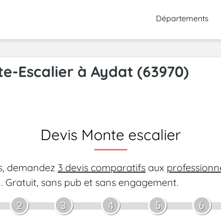
Départements
te-Escalier à Aydat (63970)
Devis Monte escalier
es, demandez
3 devis comparatifs
aux
professionn
.
Gratuit, sans pub et sans engagement.
2
3
4
5
6