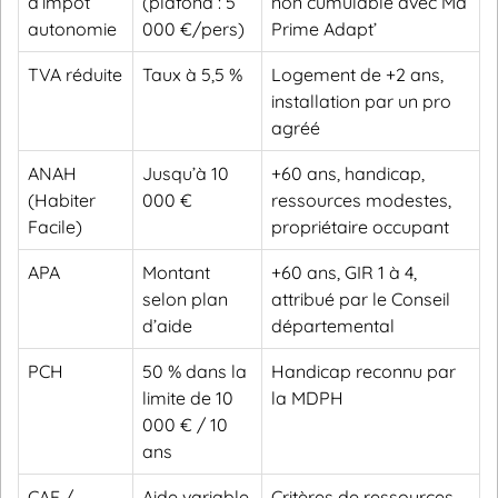
d’impôt
(plafond : 5
non cumulable avec Ma
autonomie
000 €/pers)
Prime Adapt’
TVA réduite
Taux à 5,5 %
Logement de +2 ans,
installation par un pro
agréé
ANAH
Jusqu’à 10
+60 ans, handicap,
(Habiter
000 €
ressources modestes,
Facile)
propriétaire occupant
APA
Montant
+60 ans, GIR 1 à 4,
selon plan
attribué par le Conseil
d’aide
départemental
PCH
50 % dans la
Handicap reconnu par
limite de 10
la MDPH
000 € / 10
ans
CAF /
Aide variable
Critères de ressources,