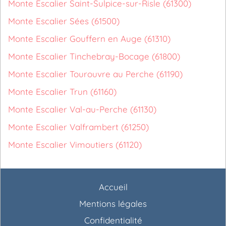
Monte Escalier Saint-Sulpice-sur-Risle (61300)
Monte Escalier Sées (61500)
Monte Escalier Gouffern en Auge (61310)
Monte Escalier Tinchebray-Bocage (61800)
Monte Escalier Tourouvre au Perche (61190)
Monte Escalier Trun (61160)
Monte Escalier Val-au-Perche (61130)
Monte Escalier Valframbert (61250)
Monte Escalier Vimoutiers (61120)
Accueil
Mentions légales
Confidentialité