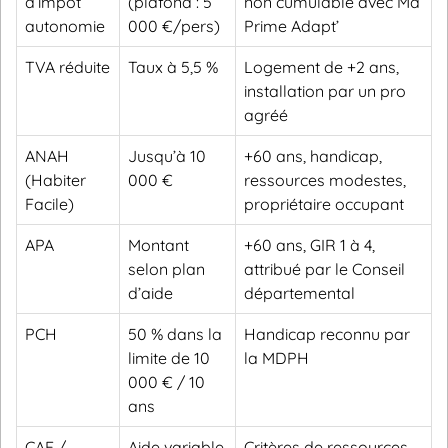
d’impôt
(plafond : 5
non cumulable avec Ma
autonomie
000 €/pers)
Prime Adapt’
TVA réduite
Taux à 5,5 %
Logement de +2 ans,
installation par un pro
agréé
ANAH
Jusqu’à 10
+60 ans, handicap,
(Habiter
000 €
ressources modestes,
Facile)
propriétaire occupant
APA
Montant
+60 ans, GIR 1 à 4,
selon plan
attribué par le Conseil
d’aide
départemental
PCH
50 % dans la
Handicap reconnu par
limite de 10
la MDPH
000 € / 10
ans
CAF /
Aide variable
Critères de ressources,