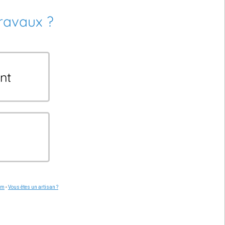
travaux ?
nt
om
-
Vous êtes un artisan ?