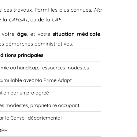
e ces travaux. Parmi les plus connues,
Ma
e la
CARSAT
, ou de la
CAF
.
, votre
âge
, et votre
situation médicale
.
 les démarches administratives.
ditions principales
omie ou handicap, ressources modestes
cumulable avec Ma Prime Adapt’
ation par un pro agréé
es modestes, propriétaire occupant
 par le Conseil départemental
MDPH