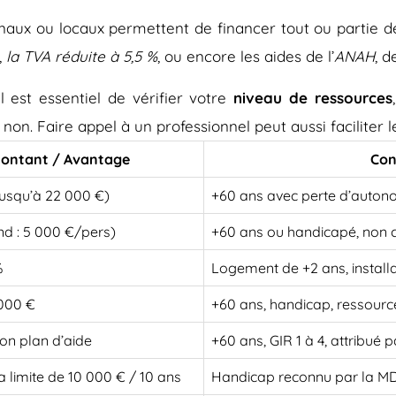
onaux ou locaux permettent de financer tout ou partie d
,
la TVA réduite à 5,5 %
, ou encore les aides de l’
ANAH
, d
 est essentiel de vérifier votre
niveau de ressources
 non. Faire appel à un professionnel peut aussi faciliter
ontant / Avantage
Con
jusqu’à 22 000 €)
+60 ans avec perte d’auton
nd : 5 000 €/pers)
+60 ans ou handicapé, non 
%
Logement de +2 ans, install
 000 €
+60 ans, handicap, ressourc
on plan d’aide
+60 ans, GIR 1 à 4, attribué
a limite de 10 000 € / 10 ans
Handicap reconnu par la 