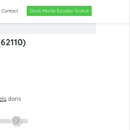
Contact
Devis Monte Escalier Gratuit
62110)
els
dans
7