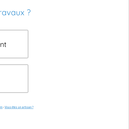
travaux ?
nt
om
-
Vous êtes un artisan ?