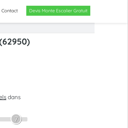
Contact
Devis Monte Escalier Gratuit
 (62950)
els
dans
7