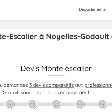
Départements
te-Escalier à Noyelles-Godault
Devis Monte escalier
es, demandez
3 devis comparatifs
aux
professionn
.
Gratuit, sans pub et sans engagement.
2
3
4
5
6