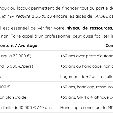
onaux ou locaux permettent de financer tout ou partie d
,
la TVA réduite à 5,5 %
, ou encore les aides de l’
ANAH
, d
 est essentiel de vérifier votre
niveau de ressources
 non. Faire appel à un professionnel peut aussi faciliter
ontant / Avantage
Con
jusqu’à 22 000 €)
+60 ans avec perte d’auton
nd : 5 000 €/pers)
+60 ans ou handicapé, non 
%
Logement de +2 ans, install
 000 €
+60 ans, handicap, ressourc
on plan d’aide
+60 ans, GIR 1 à 4, attribué
a limite de 10 000 € / 10 ans
Handicap reconnu par la 