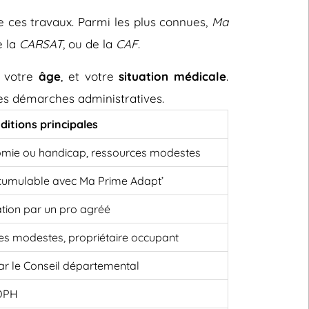
e ces travaux. Parmi les plus connues,
Ma
e la
CARSAT
, ou de la
CAF
.
, votre
âge
, et votre
situation médicale
.
 les démarches administratives.
ditions principales
omie ou handicap, ressources modestes
cumulable avec Ma Prime Adapt’
ation par un pro agréé
es modestes, propriétaire occupant
 par le Conseil départemental
MDPH