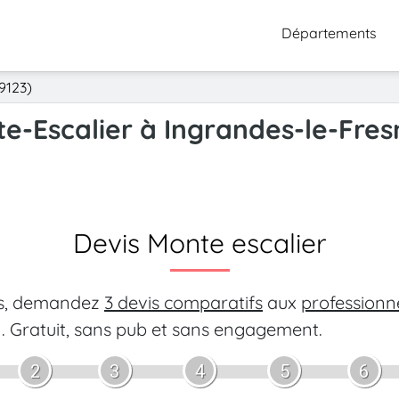
Départements
9123)
te-Escalier à Ingrandes-le-Fres
Devis Monte escalier
es, demandez
3 devis comparatifs
aux
professionn
.
Gratuit, sans pub et sans engagement.
2
3
4
5
6