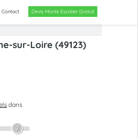
Contact
Devis Monte Escalier Gratuit
ne-sur-Loire (49123)
els
dans
7