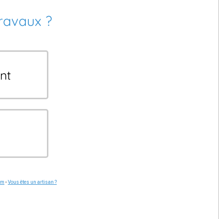
travaux ?
nt
om
-
Vous êtes un artisan ?