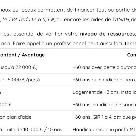
onaux ou locaux permettent de financer tout ou partie d
,
la TVA réduite à 5,5 %
, ou encore les aides de l’
ANAH
, d
 est essentiel de vérifier votre
niveau de ressources
 non. Faire appel à un professionnel peut aussi faciliter
ontant / Avantage
Con
jusqu’à 22 000 €)
+60 ans avec perte d’auton
nd : 5 000 €/pers)
+60 ans ou handicapé, non 
%
Logement de +2 ans, install
 000 €
+60 ans, handicap, ressourc
on plan d’aide
+60 ans, GIR 1 à 4, attribué
a limite de 10 000 € / 10 ans
Handicap reconnu par la 