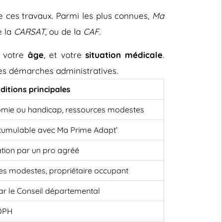
e ces travaux. Parmi les plus connues,
Ma
e la
CARSAT
, ou de la
CAF
.
, votre
âge
, et votre
situation médicale
.
 les démarches administratives.
ditions principales
omie ou handicap, ressources modestes
cumulable avec Ma Prime Adapt’
ation par un pro agréé
es modestes, propriétaire occupant
 par le Conseil départemental
MDPH