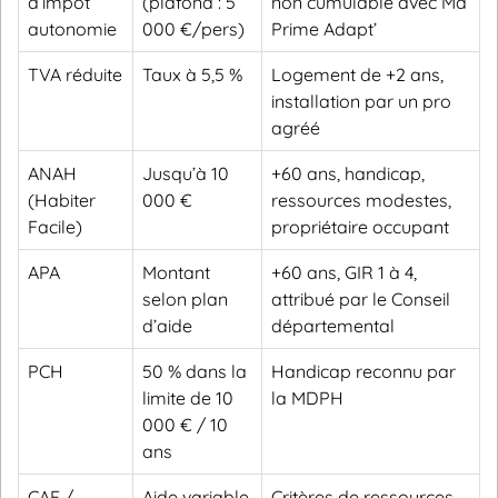
d’impôt
(plafond : 5
non cumulable avec Ma
autonomie
000 €/pers)
Prime Adapt’
TVA réduite
Taux à 5,5 %
Logement de +2 ans,
installation par un pro
agréé
ANAH
Jusqu’à 10
+60 ans, handicap,
(Habiter
000 €
ressources modestes,
Facile)
propriétaire occupant
APA
Montant
+60 ans, GIR 1 à 4,
selon plan
attribué par le Conseil
d’aide
départemental
PCH
50 % dans la
Handicap reconnu par
limite de 10
la MDPH
000 € / 10
ans
CAF /
Aide variable
Critères de ressources,