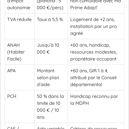
d’impôt
(plafond : 5
non cumulable avec Ma
autonomie
000 €/pers)
Prime Adapt’
TVA réduite
Taux à 5,5 %
Logement de +2 ans,
installation par un pro
agréé
ANAH
Jusqu’à 10
+60 ans, handicap,
(Habiter
000 €
ressources modestes,
Facile)
propriétaire occupant
APA
Montant
+60 ans, GIR 1 à 4,
selon plan
attribué par le Conseil
d’aide
départemental
PCH
50 % dans la
Handicap reconnu par
limite de 10
la MDPH
000 € / 10
ans
CAF /
Aide variable
Critères de ressources,