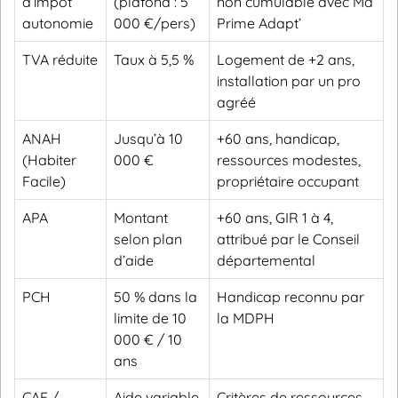
d’impôt
(plafond : 5
non cumulable avec Ma
autonomie
000 €/pers)
Prime Adapt’
TVA réduite
Taux à 5,5 %
Logement de +2 ans,
installation par un pro
agréé
ANAH
Jusqu’à 10
+60 ans, handicap,
(Habiter
000 €
ressources modestes,
Facile)
propriétaire occupant
APA
Montant
+60 ans, GIR 1 à 4,
selon plan
attribué par le Conseil
d’aide
départemental
PCH
50 % dans la
Handicap reconnu par
limite de 10
la MDPH
000 € / 10
ans
CAF /
Aide variable
Critères de ressources,