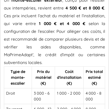
Un
monte-escalier extérieur
, conçu pour résister
aux intempéries, revient entre
4 500 € et 8 000 €
.
Ces prix incluent l’achat du matériel et l’installation,
qui varie entre
1 000 € et 4 000 €
selon la
configuration de l’escalier. Pour alléger ces coûts, il
est recommandé de comparer plusieurs devis et de
vérifier les aides disponibles, comme
MaPrimeAdapt', le crédit d’impôt ou certaines
subventions locales.
Type de
Prix du
Coût
Prix total
monte-
matériel
d'installation
estimé
escalier
(€)
(€)
(€)
Droit
3 000 - 6
1 000 - 2 000
4 000 - 8
000
000