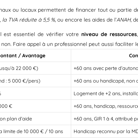
onaux ou locaux permettent de financer tout ou partie d
,
la TVA réduite à 5,5 %
, ou encore les aides de l’
ANAH
, d
 est essentiel de vérifier votre
niveau de ressources
 non. Faire appel à un professionnel peut aussi faciliter
ontant / Avantage
Con
jusqu’à 22 000 €)
+60 ans avec perte d’auton
nd : 5 000 €/pers)
+60 ans ou handicapé, non 
%
Logement de +2 ans, install
 000 €
+60 ans, handicap, ressourc
on plan d’aide
+60 ans, GIR 1 à 4, attribué
a limite de 10 000 € / 10 ans
Handicap reconnu par la 