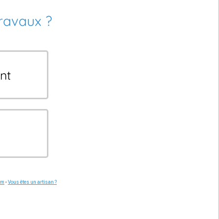
travaux ?
nt
om
-
Vous êtes un artisan ?