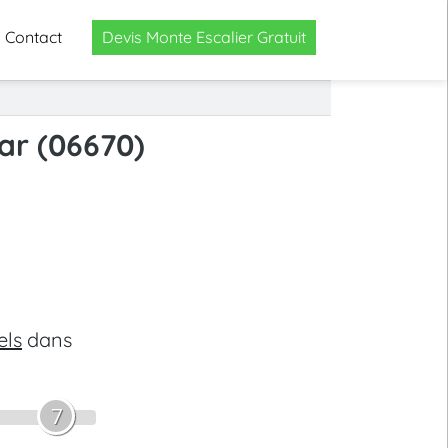
Contact
Devis Monte Escalier Gratuit
ar (06670)
els
dans
7