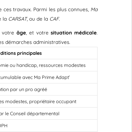
e ces travaux. Parmi les plus connues,
Ma
e la
CARSAT
, ou de la
CAF
.
, votre
âge
, et votre
situation médicale
.
 les démarches administratives.
ditions principales
omie ou handicap, ressources modestes
cumulable avec Ma Prime Adapt’
ation par un pro agréé
es modestes, propriétaire occupant
 par le Conseil départemental
MDPH