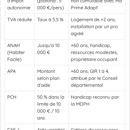
d’impôt
(plafond : 5
non cumulable avec Ma
autonomie
000 €/pers)
Prime Adapt’
TVA réduite
Taux à 5,5 %
Logement de +2 ans,
installation par un pro
agréé
ANAH
Jusqu’à 10
+60 ans, handicap,
(Habiter
000 €
ressources modestes,
Facile)
propriétaire occupant
APA
Montant
+60 ans, GIR 1 à 4,
selon plan
attribué par le Conseil
d’aide
départemental
PCH
50 % dans la
Handicap reconnu par
limite de 10
la MDPH
000 € / 10
ans
CAF /
Aide variable
Critères de ressources,