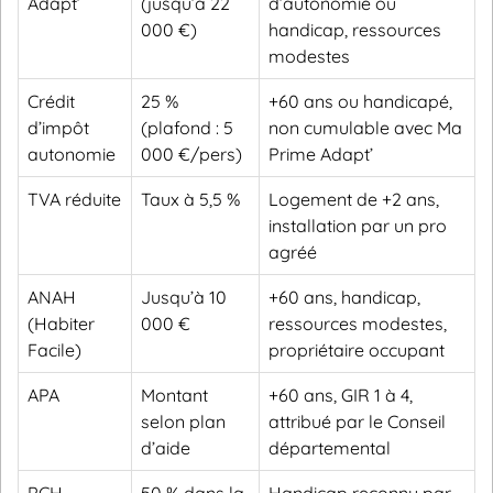
Adapt’
(jusqu’à 22
d’autonomie ou
000 €)
handicap, ressources
modestes
Crédit
25 %
+60 ans ou handicapé,
d’impôt
(plafond : 5
non cumulable avec Ma
autonomie
000 €/pers)
Prime Adapt’
TVA réduite
Taux à 5,5 %
Logement de +2 ans,
installation par un pro
agréé
ANAH
Jusqu’à 10
+60 ans, handicap,
(Habiter
000 €
ressources modestes,
Facile)
propriétaire occupant
APA
Montant
+60 ans, GIR 1 à 4,
selon plan
attribué par le Conseil
d’aide
départemental