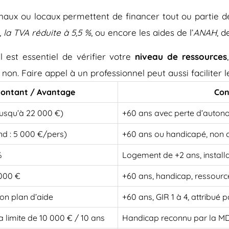
onaux ou locaux permettent de financer tout ou partie d
,
la TVA réduite à 5,5 %
, ou encore les aides de l’
ANAH
, d
 est essentiel de vérifier votre
niveau de ressources
 non. Faire appel à un professionnel peut aussi faciliter
ontant / Avantage
Con
jusqu’à 22 000 €)
+60 ans avec perte d’auton
nd : 5 000 €/pers)
+60 ans ou handicapé, non 
%
Logement de +2 ans, install
 000 €
+60 ans, handicap, ressourc
on plan d’aide
+60 ans, GIR 1 à 4, attribué
a limite de 10 000 € / 10 ans
Handicap reconnu par la 