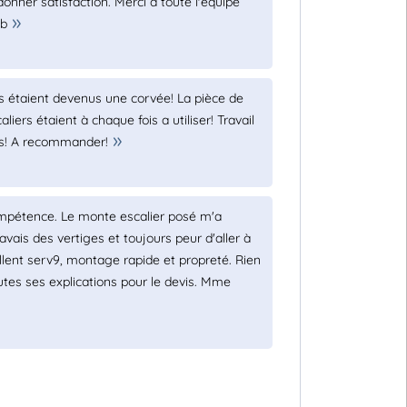
onner satisfaction. Merci à toute l'équipe
ib
rs étaient devenus une corvée! La pièce de
iers étaient à chaque fois a utiliser! Travail
ils! A recommander!
ompétence. Le monte escalier posé m'a
vais des vertiges et toujours peur d'aller à
cellent serv9, montage rapide et propreté. Rien
outes ses explications pour le devis. Mme