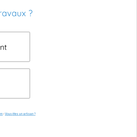
travaux ?
nt
om
-
Vous êtes un artisan ?