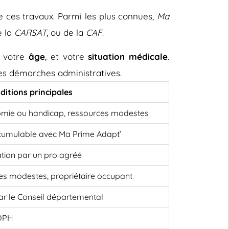
e ces travaux. Parmi les plus connues,
Ma
e la
CARSAT
, ou de la
CAF
.
, votre
âge
, et votre
situation médicale
.
 les démarches administratives.
ditions principales
omie ou handicap, ressources modestes
cumulable avec Ma Prime Adapt’
ation par un pro agréé
es modestes, propriétaire occupant
 par le Conseil départemental
MDPH