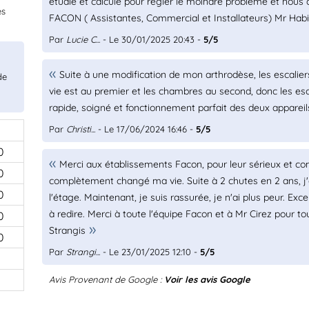
étudié et calculé pour régler le moindre problème et nous d
es
FACON ( Assistantes, Commercial et Installateurs) Mr Hab
Par
Lucie C...
- Le 30/01/2025 20:43 -
5/5
Suite à une modification de mon arthrodèse, les escalie
de
vie est au premier et les chambres au second, donc les escal
rapide, soigné et fonctionnement parfait des deux appare
Par
Christi...
- Le 17/06/2024 16:46 -
5/5
0
Merci aux établissements Facon, pour leur sérieux et c
0
complètement changé ma vie. Suite à 2 chutes en 2 ans, j'a
0
l'étage. Maintenant, je suis rassurée, je n'ai plus peur. Ex
à redire. Merci à toute l'équipe Facon et à Mr Cirez pour t
0
Strangis
0
Par
Strangi...
- Le 23/01/2025 12:10 -
5/5
Avis Provenant de Google :
Voir les avis Google