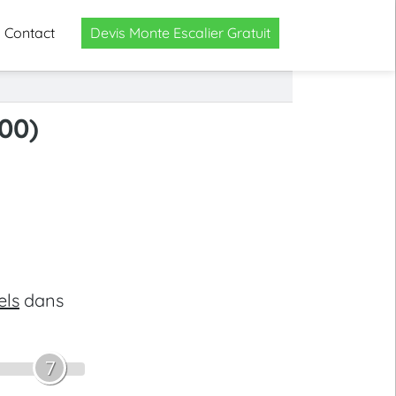
Contact
Devis Monte Escalier Gratuit
00)
els
dans
7