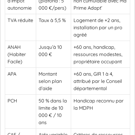
d’impôt
(plafond : 5
non cumulable avec Ma
autonomie
000 €/pers)
Prime Adapt’
TVA réduite
Taux à 5,5 %
Logement de +2 ans,
installation par un pro
agréé
ANAH
Jusqu’à 10
+60 ans, handicap,
(Habiter
000 €
ressources modestes,
Facile)
propriétaire occupant
APA
Montant
+60 ans, GIR 1 à 4,
selon plan
attribué par le Conseil
d’aide
départemental
PCH
50 % dans la
Handicap reconnu par
limite de 10
la MDPH
000 € / 10
ans
CAF /
Aide variable
Critères de ressources,