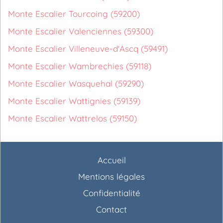
Monte Escalier Tourcoing (59200)
Monte Escalier Valenciennes (59300)
Monte Escalier Villeneuve-d'Ascq (59491)
Monte Escalier Wambrechies (59118)
Monte Escalier Wasquehal (59290)
Monte Escalier Wattignies (59139)
Monte Escalier Wattrelos (59150)
Accueil
Mentions légales
Confidentialité
Contact