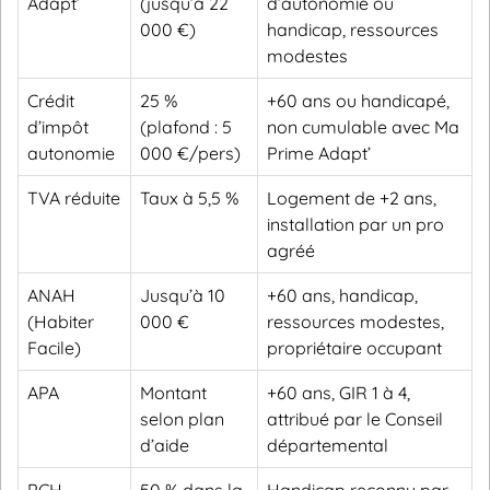
Adapt’
(jusqu’à 22
d’autonomie ou
000 €)
handicap, ressources
modestes
Crédit
25 %
+60 ans ou handicapé,
d’impôt
(plafond : 5
non cumulable avec Ma
autonomie
000 €/pers)
Prime Adapt’
TVA réduite
Taux à 5,5 %
Logement de +2 ans,
installation par un pro
agréé
ANAH
Jusqu’à 10
+60 ans, handicap,
(Habiter
000 €
ressources modestes,
Facile)
propriétaire occupant
APA
Montant
+60 ans, GIR 1 à 4,
selon plan
attribué par le Conseil
d’aide
départemental