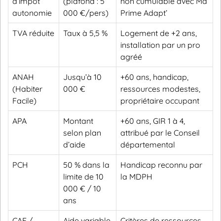
d’impôt
(plafond : 5
non cumulable avec Ma
autonomie
000 €/pers)
Prime Adapt’
TVA réduite
Taux à 5,5 %
Logement de +2 ans,
installation par un pro
agréé
ANAH
Jusqu’à 10
+60 ans, handicap,
(Habiter
000 €
ressources modestes,
Facile)
propriétaire occupant
APA
Montant
+60 ans, GIR 1 à 4,
selon plan
attribué par le Conseil
d’aide
départemental
PCH
50 % dans la
Handicap reconnu par
limite de 10
la MDPH
000 € / 10
ans
CAF /
Aide variable
Critères de ressources,