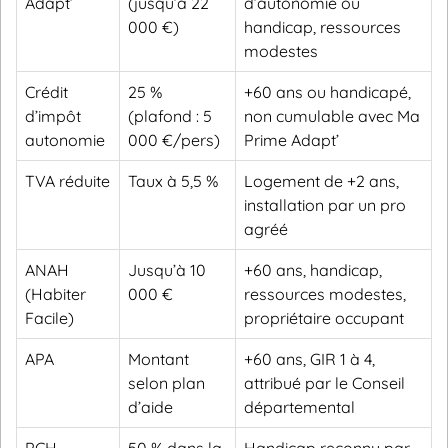
Adapt’
(jusqu’à 22
d’autonomie ou
000 €)
handicap, ressources
modestes
Crédit
25 %
+60 ans ou handicapé,
d’impôt
(plafond : 5
non cumulable avec Ma
autonomie
000 €/pers)
Prime Adapt’
TVA réduite
Taux à 5,5 %
Logement de +2 ans,
installation par un pro
agréé
ANAH
Jusqu’à 10
+60 ans, handicap,
(Habiter
000 €
ressources modestes,
Facile)
propriétaire occupant
APA
Montant
+60 ans, GIR 1 à 4,
selon plan
attribué par le Conseil
d’aide
départemental