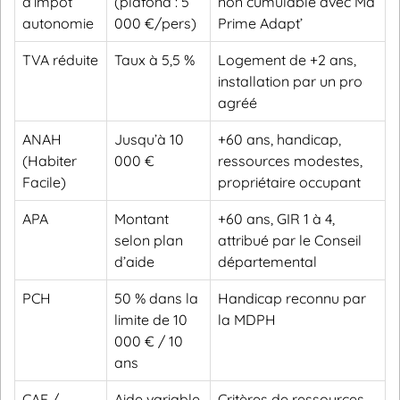
d’impôt
(plafond : 5
non cumulable avec Ma
autonomie
000 €/pers)
Prime Adapt’
TVA réduite
Taux à 5,5 %
Logement de +2 ans,
installation par un pro
agréé
ANAH
Jusqu’à 10
+60 ans, handicap,
(Habiter
000 €
ressources modestes,
Facile)
propriétaire occupant
APA
Montant
+60 ans, GIR 1 à 4,
selon plan
attribué par le Conseil
d’aide
départemental
PCH
50 % dans la
Handicap reconnu par
limite de 10
la MDPH
000 € / 10
ans
CAF /
Aide variable
Critères de ressources,