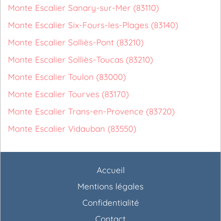
Monte Escalier Sanary-sur-Mer (83110)
Monte Escalier Six-Fours-les-Plages (83140)
Monte Escalier Solliès-Pont (83210)
Monte Escalier Solliès-Toucas (83210)
Monte Escalier Toulon (83000)
Monte Escalier Tourves (83170)
Monte Escalier Trans-en-Provence (83720)
Monte Escalier Vidauban (83550)
Accueil
Mentions légales
Confidentialité
Contact