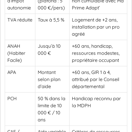
d’impôt
(plafond : 5
non cumulable avec Ma
autonomie
000 €/pers)
Prime Adapt’
TVA réduite
Taux à 5,5 %
Logement de +2 ans,
installation par un pro
agréé
ANAH
Jusqu’à 10
+60 ans, handicap,
(Habiter
000 €
ressources modestes,
Facile)
propriétaire occupant
APA
Montant
+60 ans, GIR 1 à 4,
selon plan
attribué par le Conseil
d’aide
départemental
PCH
50 % dans la
Handicap reconnu par
limite de 10
la MDPH
000 € / 10
ans
CAF /
Aide variable
Critères de ressources,