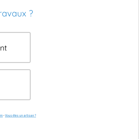
travaux ?
nt
om
-
Vous êtes un artisan ?