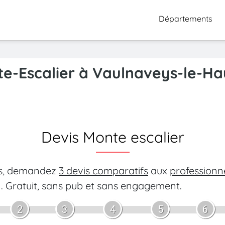
Départements
te-Escalier à Vaulnaveys-le-Ha
Devis Monte escalier
es, demandez
3 devis comparatifs
aux
professionn
.
Gratuit, sans pub et sans engagement.
2
3
4
5
6