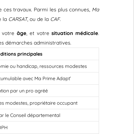
e ces travaux. Parmi les plus connues,
Ma
e la
CARSAT
, ou de la
CAF
.
, votre
âge
, et votre
situation médicale
.
 les démarches administratives.
ditions principales
omie ou handicap, ressources modestes
cumulable avec Ma Prime Adapt’
ation par un pro agréé
es modestes, propriétaire occupant
 par le Conseil départemental
MDPH