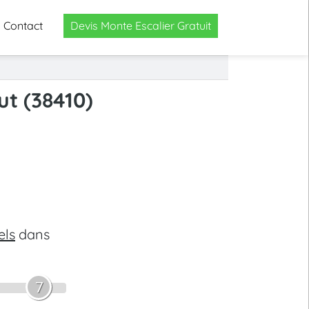
Contact
Devis Monte Escalier Gratuit
ut (38410)
els
dans
7