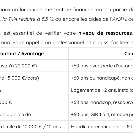
onaux ou locaux permettent de financer tout ou partie d
,
la TVA réduite à 5,5 %
, ou encore les aides de l’
ANAH
, d
 est essentiel de vérifier votre
niveau de ressources
 non. Faire appel à un professionnel peut aussi faciliter
ontant / Avantage
Con
jusqu’à 22 000 €)
+60 ans avec perte d’auton
nd : 5 000 €/pers)
+60 ans ou handicapé, non 
%
Logement de +2 ans, install
 000 €
+60 ans, handicap, ressourc
on plan d’aide
+60 ans, GIR 1 à 4, attribué
a limite de 10 000 € / 10 ans
Handicap reconnu par la 