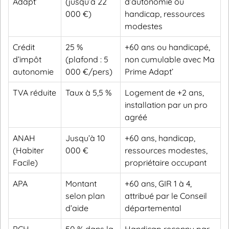
Adapt’
(jusqu’à 22
d’autonomie ou
000 €)
handicap, ressources
modestes
Crédit
25 %
+60 ans ou handicapé,
d’impôt
(plafond : 5
non cumulable avec Ma
autonomie
000 €/pers)
Prime Adapt’
TVA réduite
Taux à 5,5 %
Logement de +2 ans,
installation par un pro
agréé
ANAH
Jusqu’à 10
+60 ans, handicap,
(Habiter
000 €
ressources modestes,
Facile)
propriétaire occupant
APA
Montant
+60 ans, GIR 1 à 4,
selon plan
attribué par le Conseil
d’aide
départemental