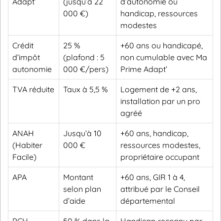
Adapt’
(jusqu’à 22
d’autonomie ou
000 €)
handicap, ressources
modestes
Crédit
25 %
+60 ans ou handicapé,
d’impôt
(plafond : 5
non cumulable avec Ma
autonomie
000 €/pers)
Prime Adapt’
TVA réduite
Taux à 5,5 %
Logement de +2 ans,
installation par un pro
agréé
ANAH
Jusqu’à 10
+60 ans, handicap,
(Habiter
000 €
ressources modestes,
Facile)
propriétaire occupant
APA
Montant
+60 ans, GIR 1 à 4,
selon plan
attribué par le Conseil
d’aide
départemental