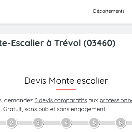
Départements
te-Escalier à Trévol (03460)
Devis Monte escalier
es, demandez
3 devis comparatifs
aux
professionn
.
Gratuit, sans pub et sans engagement.
2
3
4
5
6