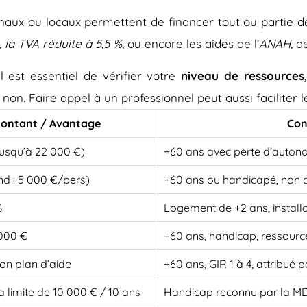
onaux ou locaux permettent de financer tout ou partie d
,
la TVA réduite à 5,5 %
, ou encore les aides de l’
ANAH
, d
 est essentiel de vérifier votre
niveau de ressources
 non. Faire appel à un professionnel peut aussi faciliter
ontant / Avantage
Con
jusqu’à 22 000 €)
+60 ans avec perte d’auton
nd : 5 000 €/pers)
+60 ans ou handicapé, non 
%
Logement de +2 ans, install
 000 €
+60 ans, handicap, ressourc
on plan d’aide
+60 ans, GIR 1 à 4, attribué
a limite de 10 000 € / 10 ans
Handicap reconnu par la 