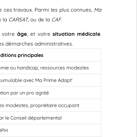
e ces travaux. Parmi les plus connues,
Ma
e la
CARSAT
, ou de la
CAF
.
, votre
âge
, et votre
situation médicale
.
 les démarches administratives.
ditions principales
omie ou handicap, ressources modestes
cumulable avec Ma Prime Adapt’
ation par un pro agréé
es modestes, propriétaire occupant
 par le Conseil départemental
MDPH