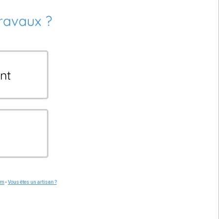
travaux ?
nt
om
-
Vous êtes un artisan ?