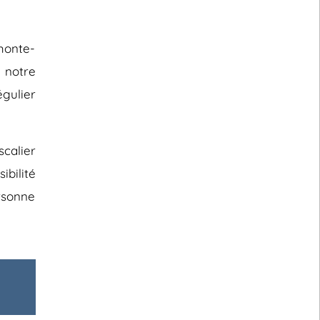
monte-
 notre
égulier
scalier
ibilité
rsonne