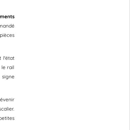
éments
mmandé
 pièces
 l'état
le rail
 signe
évenir
calier.
etites